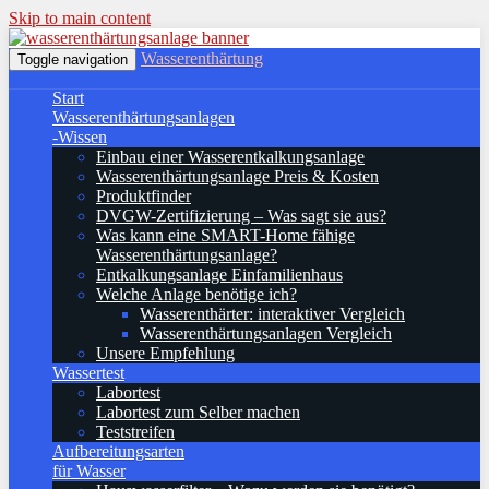
Skip to main content
Wasserenthärtung
Toggle navigation
Start
Wasserenthärtungsanlagen
-Wissen
Einbau einer Wasserentkalkungsanlage
Wasserenthärtungsanlage Preis & Kosten
Produktfinder
DVGW-Zertifizierung – Was sagt sie aus?
Was kann eine SMART-Home fähige
Wasserenthärtungsanlage?
Entkalkungsanlage Einfamilienhaus
Welche Anlage benötige ich?
Wasserenthärter: interaktiver Vergleich
Wasserenthärtungsanlagen Vergleich
Unsere Empfehlung
Wassertest
Labortest
Labortest zum Selber machen
Teststreifen
Aufbereitungsarten
für Wasser