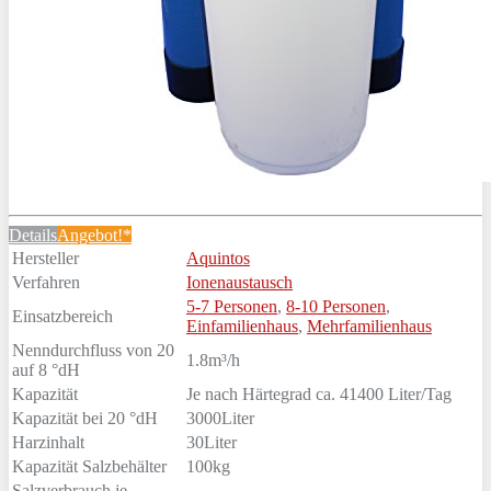
Details
Angebot!*
Hersteller
Aquintos
Verfahren
Ionenaustausch
5-7 Personen
,
8-10 Personen
,
Einsatzbereich
Einfamilienhaus
,
Mehrfamilienhaus
Nenndurchfluss von 20
1.8m³/h
auf 8 °dH
Kapazität
Je nach Härtegrad ca. 41400 Liter/Tag
Kapazität bei 20 °dH
3000Liter
Harzinhalt
30Liter
Kapazität Salzbehälter
100kg
Salzverbrauch je