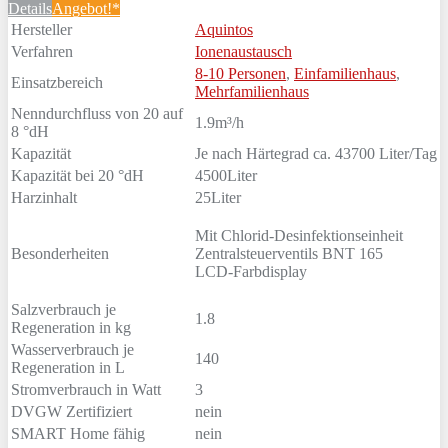
Details
Angebot!*
Hersteller
Aquintos
Verfahren
Ionenaustausch
8-10 Personen
,
Einfamilienhaus
,
Einsatzbereich
Mehrfamilienhaus
Nenndurchfluss von 20 auf
1.9m³/h
8 °dH
Kapazität
Je nach Härtegrad ca. 43700 Liter/Tag
Kapazität bei 20 °dH
4500Liter
Harzinhalt
25Liter
Mit Chlorid-Desinfektionseinheit
Besonderheiten
Zentralsteuerventils BNT 165
LCD-Farbdisplay
Salzverbrauch je
1.8
Regeneration in kg
Wasserverbrauch je
140
Regeneration in L
Stromverbrauch in Watt
3
DVGW Zertifiziert
nein
SMART Home fähig
nein