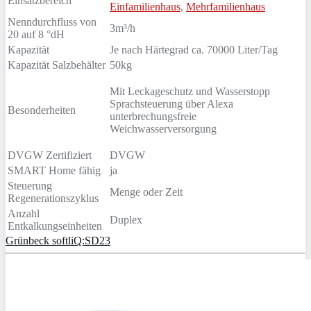
Einsatzbereich
Einfamilienhaus
,
Mehrfamilienhaus
Nenndurchfluss von
3m³/h
20 auf 8 °dH
Kapazität
Je nach Härtegrad ca. 70000 Liter/Tag
Kapazität Salzbehälter
50kg
Mit Leckageschutz und Wasserstopp
Sprachsteuerung über Alexa
Besonderheiten
unterbrechungsfreie
Weichwasserversorgung
DVGW Zertifiziert
DVGW
SMART Home fähig
ja
Steuerung
Menge oder Zeit
Regenerationszyklus
Anzahl
Duplex
Entkalkungseinheiten
Grünbeck softliQ:SD23