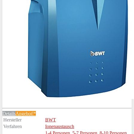
Details
Angebot!*
Hersteller
BWT
Verfahren
Ionenaustausch
1-4 Personen
,
5-7 Personen
,
8-10 Personen
,