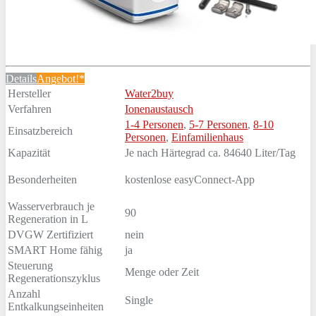
Details
Angebot!*
Hersteller
Water2buy
Verfahren
Ionenaustausch
1-4 Personen
,
5-7 Personen
,
8-10
Einsatzbereich
Personen
,
Einfamilienhaus
Kapazität
Je nach Härtegrad ca. 84640 Liter/Tag
Besonderheiten
kostenlose easyConnect-App
Wasserverbrauch je
90
Regeneration in L
DVGW Zertifiziert
nein
SMART Home fähig
ja
Steuerung
Menge oder Zeit
Regenerationszyklus
Anzahl
Single
Entkalkungseinheiten