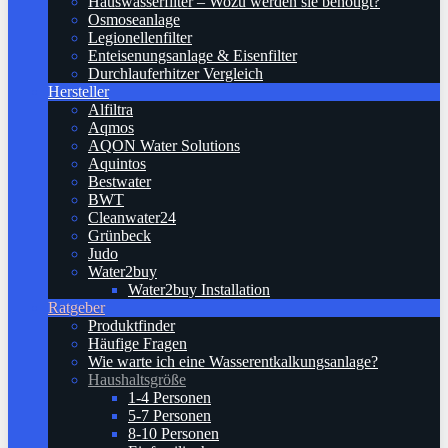
Hauswasserfilter – Wozu werden sie benötigt?
Osmoseanlage
Legionellenfilter
Enteisenungsanlage & Eisenfilter
Durchlauferhitzer Vergleich
Hersteller
Alfiltra
Aqmos
AQON Water Solutions
Aquintos
Bestwater
BWT
Cleanwater24
Grünbeck
Judo
Water2buy
Water2buy Installation
Ratgeber
Produktfinder
Häufige Fragen
Wie warte ich eine Wasserentkalkungsanlage?
Haushaltsgröße
1-4 Personen
5-7 Personen
8-10 Personen