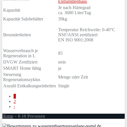
Einfamilienhaus
Je nach Härtegrad
Kapazität
ca. 3680 Liter/Tag
Kapazität Salzbehälter
39kg
Temperatur Reichweite: 0-40°C
Besonderheiten
NSF/ANSI zertifiziert
EN ISO 9001:2008
Wasserverbrauch je
85
Regeneration in L
DVGW Zertifiziert
nein
SMART Home fähig
ja
Steuerung
Menge oder Zeit
Regenerationszyklus
Anzahl Entkalkungseinheiten
Single
1
2
›
Home
»
8-10 Personen