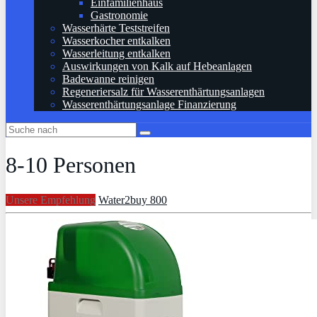
Einfamilienhaus
Gastronomie
Wasserhärte Teststreifen
Wasserkocher entkalken
Wasserleitung entkalken
Auswirkungen von Kalk auf Hebeanlagen
Badewanne reinigen
Regeneriersalz für Wasserenthärtungsanlagen
Wasserenthärtungsanlage Finanzierung
8-10 Personen
Unsere Empfehlung
Water2buy 800