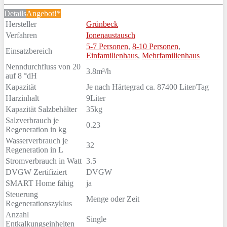
Details
Angebot!*
Hersteller
Grünbeck
Verfahren
Ionenaustausch
5-7 Personen
,
8-10 Personen
,
Einsatzbereich
Einfamilienhaus
,
Mehrfamilienhaus
Nenndurchfluss von 20
3.8m³/h
auf 8 °dH
Kapazität
Je nach Härtegrad ca. 87400 Liter/Tag
Harzinhalt
9Liter
Kapazität Salzbehälter
35kg
Salzverbrauch je
0.23
Regeneration in kg
Wasserverbrauch je
32
Regeneration in L
Stromverbrauch in Watt
3.5
DVGW Zertifiziert
DVGW
SMART Home fähig
ja
Steuerung
Menge oder Zeit
Regenerationszyklus
Anzahl
Single
Entkalkungseinheiten