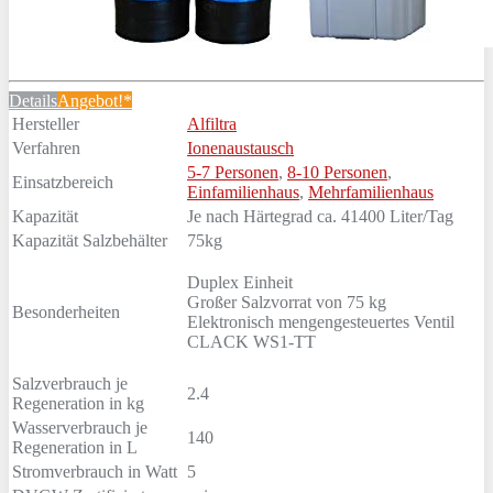
Details
Angebot!*
Hersteller
Alfiltra
Verfahren
Ionenaustausch
5-7 Personen
,
8-10 Personen
,
Einsatzbereich
Einfamilienhaus
,
Mehrfamilienhaus
Kapazität
Je nach Härtegrad ca. 41400 Liter/Tag
Kapazität Salzbehälter
75kg
Duplex Einheit
Großer Salzvorrat von 75 kg
Besonderheiten
Elektronisch mengengesteuertes Ventil
CLACK WS1-TT
Salzverbrauch je
2.4
Regeneration in kg
Wasserverbrauch je
140
Regeneration in L
Stromverbrauch in Watt
5