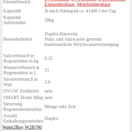
Einsatzbereich
Einfamilienhaus
,
Mehrfamilienhaus
Kapazität
Je nach Härtegrad ca. 41400 Liter/Tag
Kapazität
50kg
Salzbehälter
Duplex-Bauweise
Besonderheiten
Nutz- und Salzwasser getrennt
kontinuierliche Weichwasserversorgung
Salzverbrauch je
0.25
Regeneration in kg
Wasserverbrauch je
21
Regeneration in L
Stromverbrauch in
2.6
Watt
DVGW Zertifiziert
nein
SMART Home fähig
nein
Steuerung
Menge oder Zeit
Regenerationszyklus
Anzahl
Duplex
Entkalkungseinheiten
Water2Buy W2B780