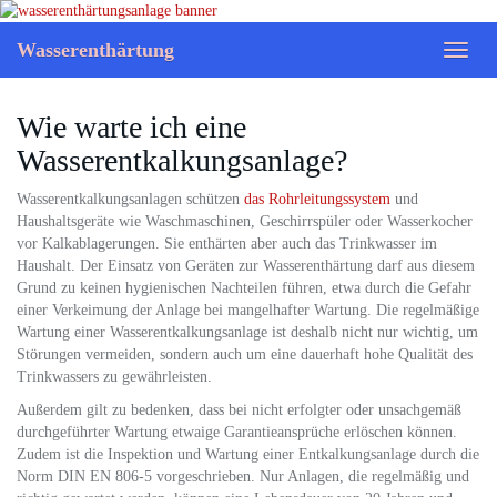
Skip
to
Wasserenthärtung
Toggl
main
naviga
content
Wie warte ich eine
Wasserentkalkungsanlage?
Wasserentkalkungsanlagen schützen
das Rohrleitungssystem
und
Haushaltsgeräte wie Waschmaschinen, Geschirrspüler oder Wasserkocher
vor Kalkablagerungen. Sie enthärten aber auch das Trinkwasser im
Haushalt. Der Einsatz von Geräten zur Wasserenthärtung darf aus diesem
Grund zu keinen hygienischen Nachteilen führen, etwa durch die Gefahr
einer Verkeimung der Anlage bei mangelhafter Wartung. Die regelmäßige
Wartung einer Wasserentkalkungsanlage ist deshalb nicht nur wichtig, um
Störungen vermeiden, sondern auch um eine dauerhaft hohe Qualität des
Trinkwassers zu gewährleisten.
Außerdem gilt zu bedenken, dass bei nicht erfolgter oder unsachgemäß
durchgeführter Wartung etwaige Garantieansprüche erlöschen können.
Zudem ist die Inspektion und Wartung einer Entkalkungsanlage durch die
Norm DIN EN 806-5 vorgeschrieben. Nur Anlagen, die regelmäßig und