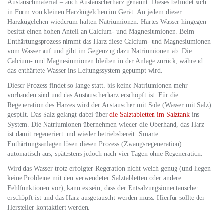
Austauschmaterial – auch Austauscherharz genannt. Dieses befindet sich
in Form von kleinen Harzkügelchen im Gerät. An jedem dieser
Harzkügelchen wiederum haften Natriumionen. Hartes Wasser hingegen
besitzt einen hohen Anteil an Calcium- und Magnesiumionen. Beim
Enthärtungsprozess nimmt das Harz diese Calcium- und Magnesiumionen
vom Wasser auf und gibt im Gegenzug dazu Natriumionen ab. Die
Calcium- und Magnesiumionen bleiben in der Anlage zurück, während
das enthärtete Wasser ins Leitungssystem gepumpt wird.
Dieser Prozess findet so lange statt, bis keine Natriumionen mehr
vorhanden sind und das Austauscherharz erschöpft ist. Für die
Regeneration des Harzes wird der Austauscher mit Sole (Wasser mit Salz)
gespült. Das Salz gelangt dabei über
die Salztabletten im Salztank
ins
System. Die Natriumionen übernehmen wieder die Oberhand, das Harz
ist damit regeneriert und wieder betriebsbereit. Smarte
Enthärtungsanlagen lösen diesen Prozess (Zwangsregeneration)
automatisch aus, spätestens jedoch nach vier Tagen ohne Regeneration.
Wird das Wasser trotz erfolgter Regeration nicht weich genug (und liegen
keine Probleme mit den verwendeten Salztabletten oder andere
Fehlfunktionen vor), kann es sein, dass der Entsalzungsionentauscher
erschöpft ist und das Harz ausgetauscht werden muss. Hierfür sollte der
Hersteller kontaktiert werden.