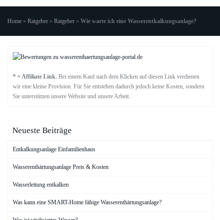
Home
»
Ratgeber
»
Ratgeber
»
Wie warte ich eine Wasserentkalkungsanlage?
* = Affiliate Link.
Bei einem Kauf nach dem Klicken auf diesen Link verdienen
wir eine kleine Provision. Für Sie entstehen dadurch jedoch keine Kosten, sondern
Sie unterstützen unsere Website und unsere Arbeit.
Neueste Beiträge
Entkalkungsanlage Einfamilienhaus
Wasserenthärtungsanlage Preis & Kosten
Wasserleitung entkalken
Was kann eine SMART-Home fähige Wasserenthärtungsanlage?