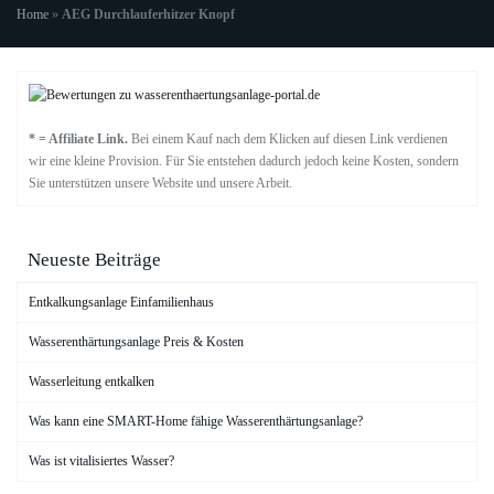
Home
»
AEG Durchlauferhitzer Knopf
* = Affiliate Link.
Bei einem Kauf nach dem Klicken auf diesen Link verdienen
wir eine kleine Provision. Für Sie entstehen dadurch jedoch keine Kosten, sondern
Sie unterstützen unsere Website und unsere Arbeit.
Neueste Beiträge
Entkalkungsanlage Einfamilienhaus
Wasserenthärtungsanlage Preis & Kosten
Wasserleitung entkalken
Was kann eine SMART-Home fähige Wasserenthärtungsanlage?
Was ist vitalisiertes Wasser?