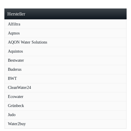
Hersteller
Alfiltra
Aqmos
AQON Water Solutions
Aquintos
Bestwater
Buderus
BWT
CleanWater24
Ecowater
Grünbeck
Judo
Water2buy