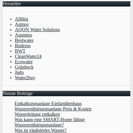
Hersteller
Alfiltra
Aqmos
AQON Water Solutions
Aquintos
Bestwater
Buderus
BWT
CleanWater24
Ecowater
Grünbeck
Judo
Water2buy
Neuste Beiträge
Entkalkungsanlage Einfamilienhaus
Wasserenthärtungsanlage Preis & Kosten
Wasserleitung entkalken
Was kann eine SMART-Home fähige
Wasserenthärtungsanlage?
Was ist vitalisiertes Wasser?