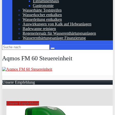
Einfamilienhaus
Gastronomie
Wasserhärte Teststreifen
Wasserkocher entkalken
Wasserleitung entkalken
Auswirkungen von Kalk auf Hebeanlagen
Badewanne reinigen
Regeneriersalz für Wasserenthärtungsanlagen
Wasserenthärtungsanlage Finanzierung
Aqmos FM 60 Steuereinheit
Unsere Empfehlung
Unsere Empfehlung