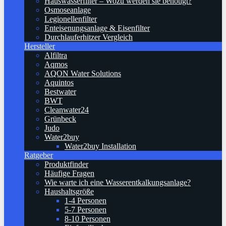
Hauswasserfilter – Wozu werden sie benötigt?
Osmoseanlage
Legionellenfilter
Enteisenungsanlage & Eisenfilter
Durchlauferhitzer Vergleich
Hersteller
Alfiltra
Aqmos
AQON Water Solutions
Aquintos
Bestwater
BWT
Cleanwater24
Grünbeck
Judo
Water2buy
Water2buy Installation
Ratgeber
Produktfinder
Häufige Fragen
Wie warte ich eine Wasserentkalkungsanlage?
Haushaltsgröße
1-4 Personen
5-7 Personen
8-10 Personen