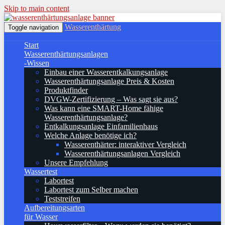
Skip to main content
Wasserenthärtung
Toggle navigation
Start
Wasserenthärtungsanlagen
-Wissen
Einbau einer Wasserentkalkungsanlage
Wasserenthärtungsanlage Preis & Kosten
Produktfinder
DVGW-Zertifizierung – Was sagt sie aus?
Was kann eine SMART-Home fähige
Wasserenthärtungsanlage?
Entkalkungsanlage Einfamilienhaus
Welche Anlage benötige ich?
Wasserenthärter: interaktiver Vergleich
Wasserenthärtungsanlagen Vergleich
Unsere Empfehlung
Wassertest
Labortest
Labortest zum Selber machen
Teststreifen
Aufbereitungsarten
für Wasser