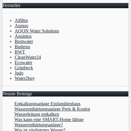
Hersteller
Alfiltra
Aqmos
AQON Water Solutions
Aquintos
Bestwater
Buderus
BWT
CleanWater24
Ecowater
Grünbeck
Judo
Water2buy
Neuste Beiträge
Entkalkungsanlage Einfamilienhaus
Wasserenthärtungsanlage Preis & Kosten
Wasserleitung entkalken
Was kann eine SMART-Home fähige
Wasserenthärtungsanlage?
Was ist vitalisiertes Wasser?