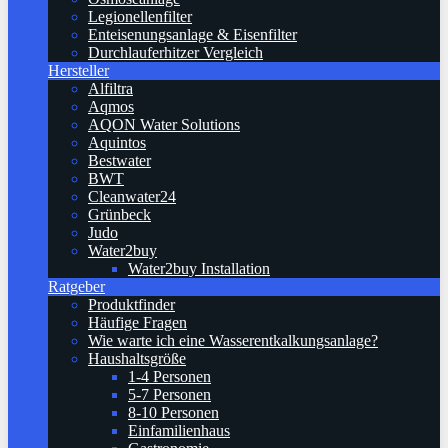
Legionellenfilter
Enteisenungsanlage & Eisenfilter
Durchlauferhitzer Vergleich
Hersteller
Alfiltra
Aqmos
AQON Water Solutions
Aquintos
Bestwater
BWT
Cleanwater24
Grünbeck
Judo
Water2buy
Water2buy Installation
Ratgeber
Produktfinder
Häufige Fragen
Wie warte ich eine Wasserentkalkungsanlage?
Haushaltsgröße
1-4 Personen
5-7 Personen
8-10 Personen
Einfamilienhaus