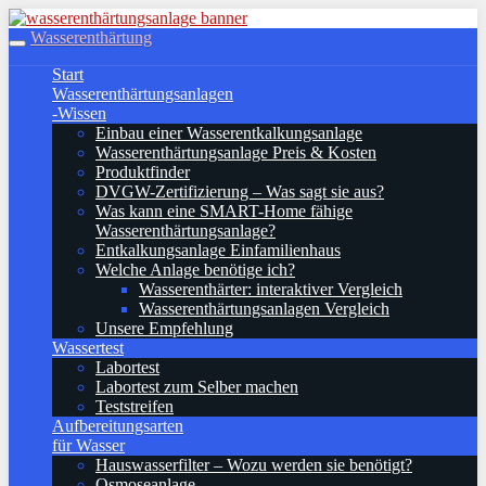
Skip
to
Wasserenthärtung
Toggle
main
navigation
Start
content
Wasserenthärtungsanlagen
-Wissen
Einbau einer Wasserentkalkungsanlage
Wasserenthärtungsanlage Preis & Kosten
Produktfinder
DVGW-Zertifizierung – Was sagt sie aus?
Was kann eine SMART-Home fähige
Wasserenthärtungsanlage?
Entkalkungsanlage Einfamilienhaus
Welche Anlage benötige ich?
Wasserenthärter: interaktiver Vergleich
Wasserenthärtungsanlagen Vergleich
Unsere Empfehlung
Wassertest
Labortest
Labortest zum Selber machen
Teststreifen
Aufbereitungsarten
für Wasser
Hauswasserfilter – Wozu werden sie benötigt?
Osmoseanlage