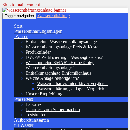
Skip to main content
Wasserenthärtung
Toggle navigation
Start
Wasserenthärtungsanlagen
-Wissen
Einbau einer Wasserentkalkungsanlage
Wasserenthärtungsanlage Preis & Kosten
Produktfinder
DVGW-Zertifizierung – Was sagt sie aus?
Was kann eine SMART-Home fähige
Wasserenthärtungsanlage?
Entkalkungsanlage Einfamilienhaus
Welche Anlage benötige ich?
Wasserenthärter: interaktiver Vergleich
Wasserenthärtungsanlagen Vergleich
Unsere Empfehlung
Wassertest
Labortest
Labortest zum Selber machen
Teststreifen
Aufbereitungsarten
für Wasser