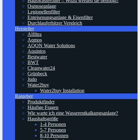
Hauswasserfilter – Wozu werden sie benötigt?
Osmoseanlage
Legionellenfilter
Enteisenungsanlage & Eisenfilter
Durchlauferhitzer Vergleich
Hersteller
Alfiltra
Aqmos
AQON Water Solutions
Aquintos
Bestwater
BWT
Cleanwater24
Grünbeck
Judo
Water2buy
Water2buy Installation
Ratgeber
Produktfinder
Häufige Fragen
Wie warte ich eine Wasserentkalkungsanlage?
Haushaltsgröße
1-4 Personen
5-7 Personen
8-10 Personen