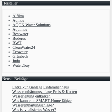
Hersteller
Alfiltra
Aqmos
AQON Water Solutions
Aquintos
Bestwater
Buderus
BWT
CleanWater24
Ecowater
Grünbeck
Judo
Water2buy
Neuste Beiträge
Entkalkungsanlage Einfamilienhaus
Wasserenthärtungsanlage Preis & Kosten
Wasserleitung entkalken
Was kann eine SMART-Home fähige
Wasserenthärtungsanlage?
Was ist vitalisiertes Wasser?