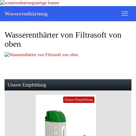
Skip
to
Wasserenthärtung
Toggl
main
naviga
content
Wasserenthärter von Filtrasoft von
oben
Unsere Empfehlung
Unsere Empfehlung