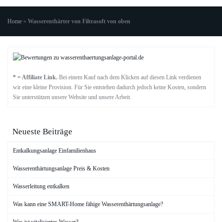
Home
»
Wasserenthärter von Filtrasoft von oben
* = Affiliate Link.
Bei einem Kauf nach dem Klicken auf diesen Link verdienen
wir eine kleine Provision. Für Sie entstehen dadurch jedoch keine Kosten, sondern
Sie unterstützen unsere Website und unsere Arbeit.
Neueste Beiträge
Entkalkungsanlage Einfamilienhaus
Wasserenthärtungsanlage Preis & Kosten
Wasserleitung entkalken
Was kann eine SMART-Home fähige Wasserenthärtungsanlage?
Was ist vitalisiertes Wasser?