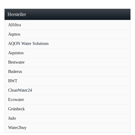
Hersteller
Alfiltra
Aqmos
AQON Water Solutions
Aquintos
Bestwater
Buderus
BWT
CleanWater24
Ecowater
Grünbeck
Judo
Water2buy