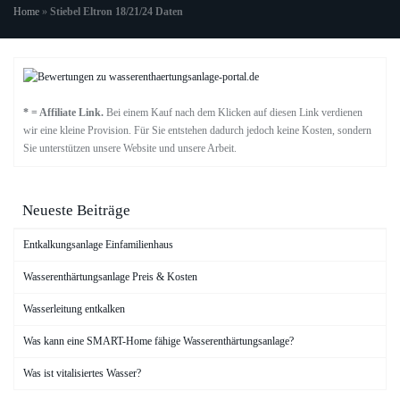
Home
»
Stiebel Eltron 18/21/24 Daten
* = Affiliate Link.
Bei einem Kauf nach dem Klicken auf diesen Link verdienen
wir eine kleine Provision. Für Sie entstehen dadurch jedoch keine Kosten, sondern
Sie unterstützen unsere Website und unsere Arbeit.
Neueste Beiträge
Entkalkungsanlage Einfamilienhaus
Wasserenthärtungsanlage Preis & Kosten
Wasserleitung entkalken
Was kann eine SMART-Home fähige Wasserenthärtungsanlage?
Was ist vitalisiertes Wasser?