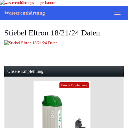
Skip
to
Wasserenthärtung
Toggl
main
naviga
content
Stiebel Eltron 18/21/24 Daten
Unsere Empfehlung
Unsere Empfehlung