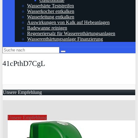
Gastronomie
Wasserhärte Teststreifen
Wasserkocher entkalken
Wasserleitung entkalken
Auswirkungen von Kalk auf Hebeanlagen
Badewanne reinigen
Regeneriersalz für Wasserenthärtungsanlagen
Wasserenthärtungsanlage Finanzierung
41cPthD7CgL
Unsere Empfehlung
Unsere Empfehlung