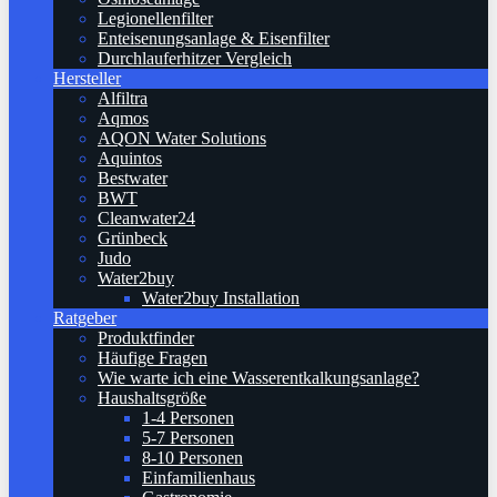
Legionellenfilter
Enteisenungsanlage & Eisenfilter
Durchlauferhitzer Vergleich
Hersteller
Alfiltra
Aqmos
AQON Water Solutions
Aquintos
Bestwater
BWT
Cleanwater24
Grünbeck
Judo
Water2buy
Water2buy Installation
Ratgeber
Produktfinder
Häufige Fragen
Wie warte ich eine Wasserentkalkungsanlage?
Haushaltsgröße
1-4 Personen
5-7 Personen
8-10 Personen
Einfamilienhaus