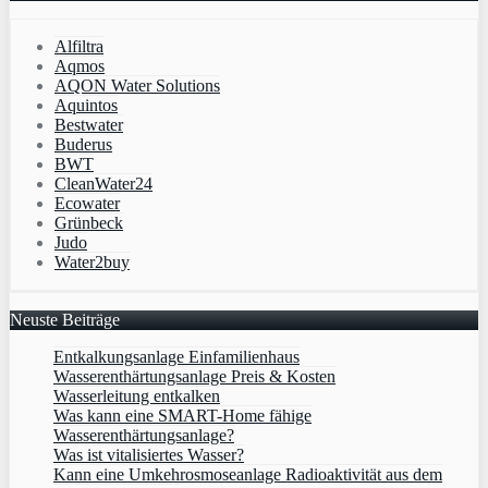
Alfiltra
Aqmos
AQON Water Solutions
Aquintos
Bestwater
Buderus
BWT
CleanWater24
Ecowater
Grünbeck
Judo
Water2buy
Neuste Beiträge
Entkalkungsanlage Einfamilienhaus
Wasserenthärtungsanlage Preis & Kosten
Wasserleitung entkalken
Was kann eine SMART-Home fähige
Wasserenthärtungsanlage?
Was ist vitalisiertes Wasser?
Kann eine Umkehrosmoseanlage Radioaktivität aus dem