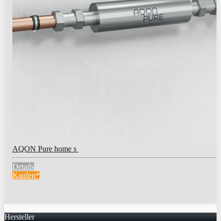
AQON Pure home s
Details
Kaufen*
Hersteller