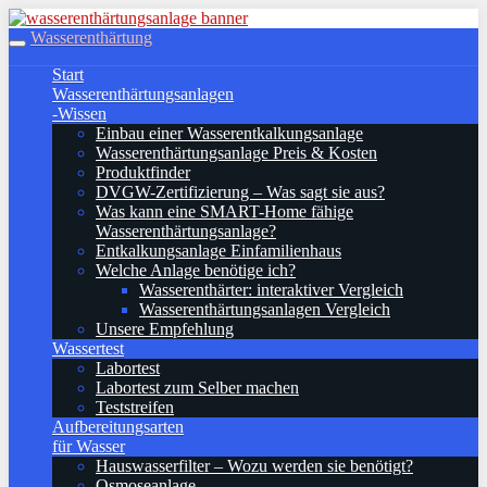
Skip
to
Wasserenthärtung
Toggle
main
navigation
Start
content
Wasserenthärtungsanlagen
-Wissen
Einbau einer Wasserentkalkungsanlage
Wasserenthärtungsanlage Preis & Kosten
Produktfinder
DVGW-Zertifizierung – Was sagt sie aus?
Was kann eine SMART-Home fähige
Wasserenthärtungsanlage?
Entkalkungsanlage Einfamilienhaus
Welche Anlage benötige ich?
Wasserenthärter: interaktiver Vergleich
Wasserenthärtungsanlagen Vergleich
Unsere Empfehlung
Wassertest
Labortest
Labortest zum Selber machen
Teststreifen
Aufbereitungsarten
für Wasser
Hauswasserfilter – Wozu werden sie benötigt?
Osmoseanlage