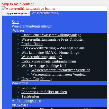
Skip to main content
Wasserenthärtung
Toggle navigation
Start
Wasserenthärtungsanlagen
-Wissen
Einbau einer Wasserentkalkungsanlage
Wasserenthärtungsanlage Preis & Kosten
Produktfinder
DVGW-Zertifizierung – Was sagt sie aus?
Was kann eine SMART-Home fähige
Wasserenthärtungsanlage?
Entkalkungsanlage Einfamilienhaus
Welche Anlage benötige ich?
Wasserenthärter: interaktiver Vergleich
Wasserenthärtungsanlagen Vergleich
Unsere Empfehlung
Wassertest
Labortest
Labortest zum Selber machen
Teststreifen
Aufbereitungsarten
für Wasser