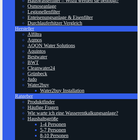
Hauswasserfilter – Wozu werden sie benötigt?
Osmoseanlage
Legionellenfilter
Enteisenungsanlage & Eisenfilter
Durchlauferhitzer Vergleich
Hersteller
Alfiltra
Aqmos
AQON Water Solutions
Aquintos
Bestwater
BWT
Cleanwater24
Grünbeck
Judo
Water2buy
Water2buy Installation
Ratgeber
Produktfinder
Häufige Fragen
Wie warte ich eine Wasserentkalkungsanlage?
Haushaltsgröße
1-4 Personen
5-7 Personen
8-10 Personen