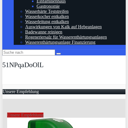
Einfamilienhaus
Gastronomie
Wasserhärte Teststreifen
Wasserkocher entkalken
Wasserleitung entkalken
Auswirkungen von Kalk auf Hebeanlagen
Badewanne reinigen
Regeneriersalz für Wasserenthärtungsanlagen
Wasserenthärtungsanlage Finanzierung
51NPqaDoOlL
Unsere Empfehlung
Unsere Empfehlung