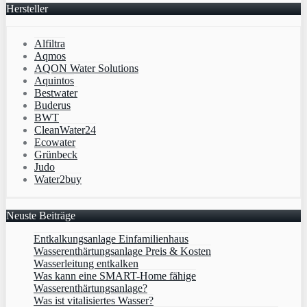
Hersteller
Alfiltra
Aqmos
AQON Water Solutions
Aquintos
Bestwater
Buderus
BWT
CleanWater24
Ecowater
Grünbeck
Judo
Water2buy
Neuste Beiträge
Entkalkungsanlage Einfamilienhaus
Wasserenthärtungsanlage Preis & Kosten
Wasserleitung entkalken
Was kann eine SMART-Home fähige
Wasserenthärtungsanlage?
Was ist vitalisiertes Wasser?