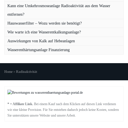
Kann eine Umkehrosmoseanlage Radioaktivität aus dem Wasser
entfernen?
Hauswasserfilter – Wozu werden sie benötigt?
Wie warte ich eine Wasserentkalkungsanlage?
Auswirkungen von Kalk auf Hebeanlagen
Wasserenthärtungsanlage Finanzierung
Home
»
Radioaktivität
* = Affiliate Link.
Bei einem Kauf nach dem Klicken auf diesen Link verdienen
wir eine kleine Provision. Für Sie entstehen dadurch jedoch keine Kosten, sondern
Sie unterstützen unsere Website und unsere Arbeit.