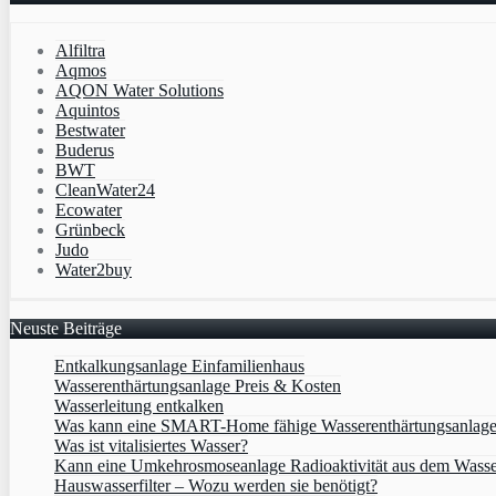
Alfiltra
Aqmos
AQON Water Solutions
Aquintos
Bestwater
Buderus
BWT
CleanWater24
Ecowater
Grünbeck
Judo
Water2buy
Neuste Beiträge
Entkalkungsanlage Einfamilienhaus
Wasserenthärtungsanlage Preis & Kosten
Wasserleitung entkalken
Was kann eine SMART-Home fähige Wasserenthärtungsanlag
Was ist vitalisiertes Wasser?
Kann eine Umkehrosmoseanlage Radioaktivität aus dem Wasse
Hauswasserfilter – Wozu werden sie benötigt?