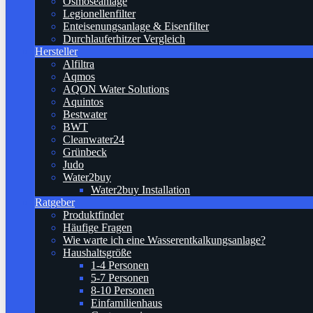
Osmoseanlage
Legionellenfilter
Enteisenungsanlage & Eisenfilter
Durchlauferhitzer Vergleich
Hersteller
Alfiltra
Aqmos
AQON Water Solutions
Aquintos
Bestwater
BWT
Cleanwater24
Grünbeck
Judo
Water2buy
Water2buy Installation
Ratgeber
Produktfinder
Häufige Fragen
Wie warte ich eine Wasserentkalkungsanlage?
Haushaltsgröße
1-4 Personen
5-7 Personen
8-10 Personen
Einfamilienhaus