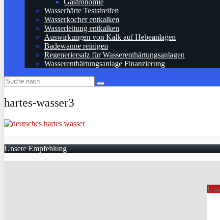
Gastronomie
Wasserhärte Teststreifen
Wasserkocher entkalken
Wasserleitung entkalken
Auswirkungen von Kalk auf Hebeanlagen
Badewanne reinigen
Regeneriersalz für Wasserenthärtungsanlagen
Wasserenthärtungsanlage Finanzierung
hartes-wasser3
Unsere Empfehlung
Uns