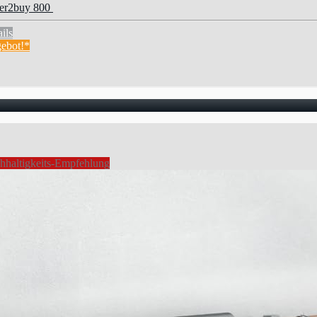
er2buy 800
ils
ebot!*
hhaltigkeits-Empfehlung