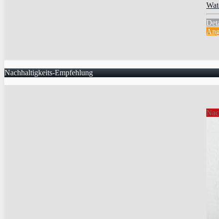
Wat
Deta
Ang
Nachhaltigkeits-Empfehlung
Nac