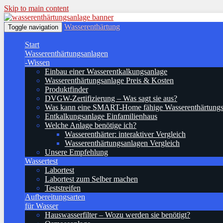
Skip to main content
Wasserenthärtung
Toggle navigation
Start
Wasserenthärtungsanlagen
-Wissen
Einbau einer Wasserentkalkungsanlage
Wasserenthärtungsanlage Preis & Kosten
Produktfinder
DVGW-Zertifizierung – Was sagt sie aus?
Was kann eine SMART-Home fähige Wasserenthärtungs
Entkalkungsanlage Einfamilienhaus
Welche Anlage benötige ich?
Wasserenthärter: interaktiver Vergleich
Wasserenthärtungsanlagen Vergleich
Unsere Empfehlung
Wassertest
Labortest
Labortest zum Selber machen
Teststreifen
Aufbereitungsarten
für Wasser
Hauswasserfilter – Wozu werden sie benötigt?