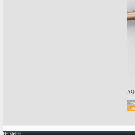
AQO
Deta
Kau
Hersteller