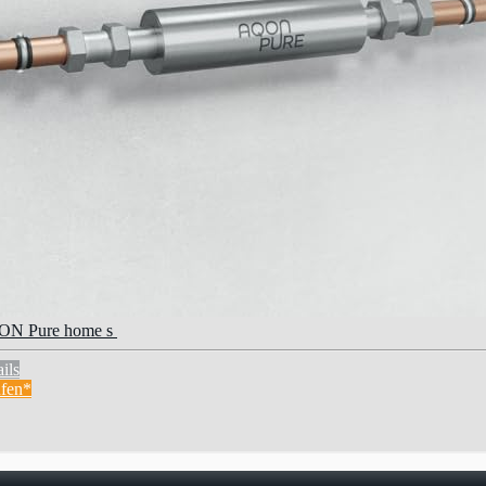
N Pure home s
ils
fen*