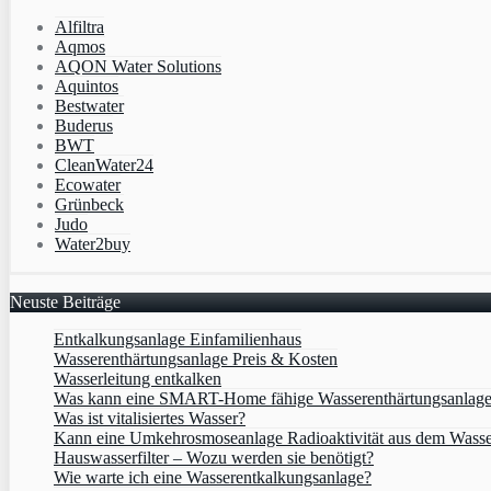
Alfiltra
Aqmos
AQON Water Solutions
Aquintos
Bestwater
Buderus
BWT
CleanWater24
Ecowater
Grünbeck
Judo
Water2buy
Neuste Beiträge
Entkalkungsanlage Einfamilienhaus
Wasserenthärtungsanlage Preis & Kosten
Wasserleitung entkalken
Was kann eine SMART-Home fähige Wasserenthärtungsanlag
Was ist vitalisiertes Wasser?
Kann eine Umkehrosmoseanlage Radioaktivität aus dem Wasse
Hauswasserfilter – Wozu werden sie benötigt?
Wie warte ich eine Wasserentkalkungsanlage?