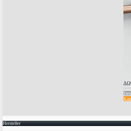
AQO
Deta
Kau
Hersteller