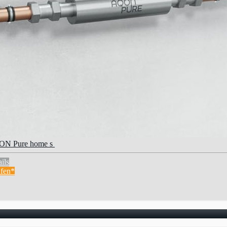
N Pure home s
ils
fen*