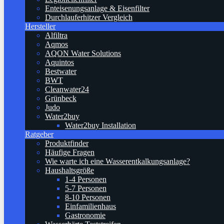
Enteisenungsanlage & Eisenfilter
Durchlauferhitzer Vergleich
Hersteller
Alfiltra
Aqmos
AQON Water Solutions
Aquintos
Bestwater
BWT
Cleanwater24
Grünbeck
Judo
Water2buy
Water2buy Installation
Ratgeber
Produktfinder
Häufige Fragen
Wie warte ich eine Wasserentkalkungsanlage?
Haushaltsgröße
1-4 Personen
5-7 Personen
8-10 Personen
Einfamilienhaus
Gastronomie