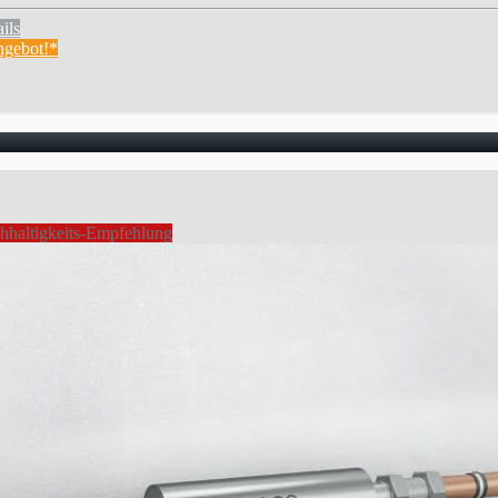
ils
gebot!*
hhaltigkeits-Empfehlung