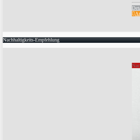
Deta
An
Nachhaltigkeits-Empfehlung
Nac