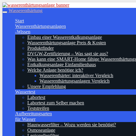
Skip
to
Wasserenthärtung
Toggle
main
navigation
Start
content
Wasserenthärtungsanlagen
-Wissen
Einbau einer Wasserentkalkungsanlage
Wasserenthärtungsanlage Preis & Kosten
Produktfinder
DVGW-Zertifizierung – Was sagt sie aus?
Was kann eine SMART-Home fähige Wasserenthärtungs
Entkalkungsanlage Einfamilienhaus
Welche Anlage benötige ich?
Wasserenthärter: interaktiver Vergleich
Wasserenthärtungsanlagen Vergleich
Unsere Empfehlung
Wassertest
Labortest
Labortest zum Selber machen
Teststreifen
Aufbereitungsarten
für Wasser
Hauswasserfilter – Wozu werden sie benötigt?
Osmoseanlage
Legionellenfilter