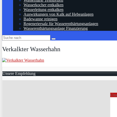
Wasserhärte Teststreifen
Wasserkocher entkalken
Wasserleitung entkalken
Auswirkungen von Kalk auf Hebeanlagen
Badewanne reinigen
Regeneriersalz für Wasserenthärtungsanlagen
Wasserenthärtungsanlage Finanzierung
Verkalkter Wasserhahn
Unsere Empfehlung
Uns